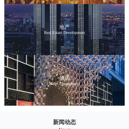
地产
Real Estate Development
酒店
Hotel Management
新闻动态